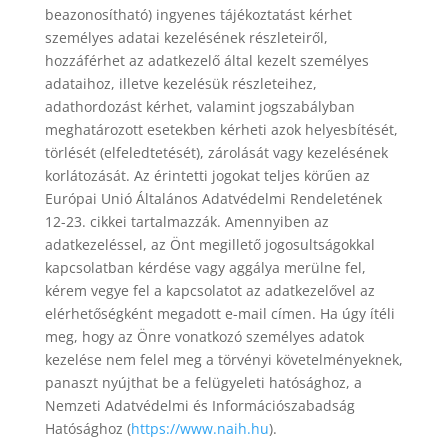
beazonosítható) ingyenes tájékoztatást kérhet
személyes adatai kezelésének részleteiről,
hozzáférhet az adatkezelő által kezelt személyes
adataihoz, illetve kezelésük részleteihez,
adathordozást kérhet, valamint jogszabályban
meghatározott esetekben kérheti azok helyesbítését,
törlését (elfeledtetését), zárolását vagy kezelésének
korlátozását. Az érintetti jogokat teljes körűen az
Európai Unió Általános Adatvédelmi Rendeletének
12-23. cikkei tartalmazzák. Amennyiben az
adatkezeléssel, az Önt megillető jogosultságokkal
kapcsolatban kérdése vagy aggálya merülne fel,
kérem vegye fel a kapcsolatot az adatkezelővel az
elérhetőségként megadott e-mail címen. Ha úgy ítéli
meg, hogy az Önre vonatkozó személyes adatok
kezelése nem felel meg a törvényi követelményeknek,
panaszt nyújthat be a felügyeleti hatósághoz, a
Nemzeti Adatvédelmi és Információszabadság
Hatósághoz (
https://www.naih.hu
).