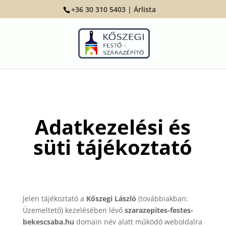
+36 30 310 5403 |
Árlista
Adatkezelési és
süti tájékoztató
Jelen tájékoztató a
Kőszegi László
(továbbiakban:
Üzemeltető) kezelésében lévő
szarazepites-festes-
bekescsaba.hu
domain név alatt működő weboldalra