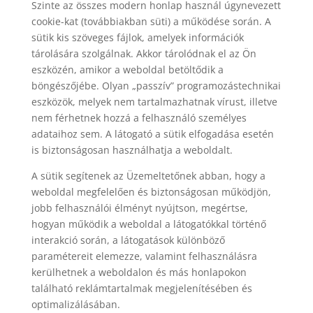
Szinte az összes modern honlap használ úgynevezett
cookie-kat (továbbiakban süti) a működése során. A
sütik kis szöveges fájlok, amelyek információk
tárolására szolgálnak. Akkor tárolódnak el az Ön
eszközén, amikor a weboldal betöltődik a
böngészőjébe. Olyan „passzív” programozástechnikai
eszközök, melyek nem tartalmazhatnak vírust, illetve
nem férhetnek hozzá a felhasználó személyes
adataihoz sem. A látogató a sütik elfogadása esetén
is biztonságosan használhatja a weboldalt.
A sütik segítenek az Üzemeltetőnek abban, hogy a
weboldal megfelelően és biztonságosan működjön,
jobb felhasználói élményt nyújtson, megértse,
hogyan működik a weboldal a látogatókkal történő
interakció során, a látogatások különböző
paramétereit elemezze, valamint felhasználásra
kerülhetnek a weboldalon és más honlapokon
található reklámtartalmak megjelenítésében és
optimalizálásában.