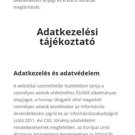
bekövetkezett anyagi és erkölcsi kárának
megtérítését.
Adatkezelési
tájékoztató
Adatkezelés és adatvédelem
A weboldal üzemeltetője tiszteletben tartja a
személyes adatok védelméhez fűződő alkotmányos
alapjogot, a honlap látogatói által megadott
személyes adatok kezelésekor az információs
önrendelkezési jogról és az információszabadságról
szóló 2011. évi CXII. törvény adatvédelmi
rendelkezéseinek megfelelően, az Európai Unió
Általános Adatvédelmi Rendeletében (a 2016/679.